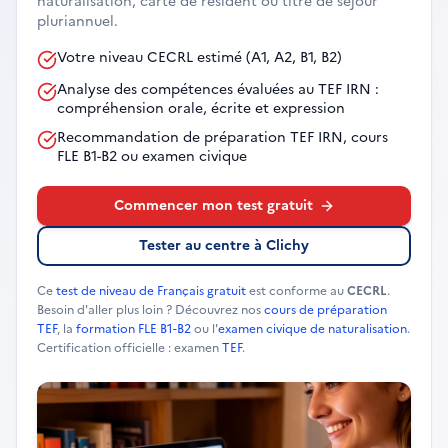
naturalisation, carte de résident ou titre de séjour
pluriannuel.
Votre niveau CECRL estimé (A1, A2, B1, B2)
Analyse des compétences évaluées au TEF IRN :
compréhension orale, écrite et expression
Recommandation de préparation TEF IRN, cours
FLE B1-B2 ou examen civique
Commencer mon test gratuit
Tester au centre à Clichy
Ce
test de niveau de Français gratuit
est conforme au
CECRL
.
Besoin d'aller plus loin ? Découvrez nos
cours de préparation
TEF
, la
formation FLE B1-B2
ou l'
examen civique de naturalisation
.
Certification officielle : examen
TEF
.