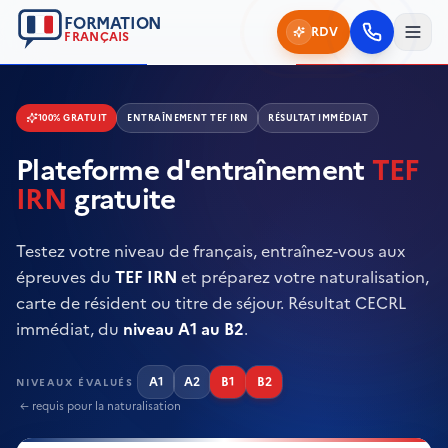
FORMATION
RDV
FRANÇAIS
100% GRATUIT
ENTRAÎNEMENT TEF IRN
RÉSULTAT IMMÉDIAT
Plateforme d'entraînement
TEF
IRN
gratuite
Testez votre niveau de français, entraînez-vous aux
épreuves du
TEF IRN
et préparez votre naturalisation,
carte de résident ou titre de séjour. Résultat CECRL
immédiat, du
niveau A1 au B2
.
A1
A2
B1
B2
NIVEAUX ÉVALUÉS
← requis pour la naturalisation