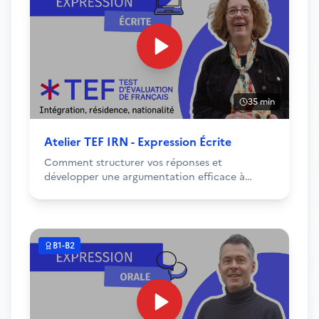
35 min
Atelier TEF IRN - Expression Écrite
Comment structurer vos réponses et
développer une argumentation efficace à
l'écrit.
B1-B2