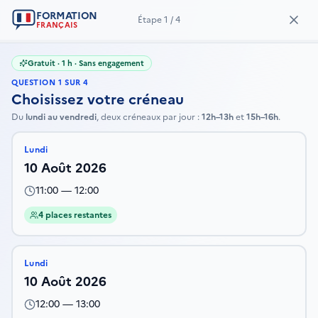
FORMATION
Étape
1
/
4
FRANÇAIS
Gratuit · 1 h · Sans engagement
QUESTION
1
SUR
4
Choisissez votre créneau
Du
lundi au vendredi
, deux créneaux par jour :
12h–13h
et
15h–16h
.
Lundi
10 Août 2026
11:00
—
12:00
4 places restantes
Lundi
10 Août 2026
12:00
—
13:00