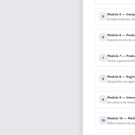
Module 5 — Compré
5
Articles d'opinion, t
Module 6 — Produc
6
Exposés structurés, e
Module 7 — Produc
7
Textes argumentatifs
Module 8 — Registr
8
Adaptation du registr
Module 9 — Interac
9
Simulations de réuni
Module 10 — Média
10
Reformulation de cont