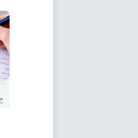
t
ge
ion