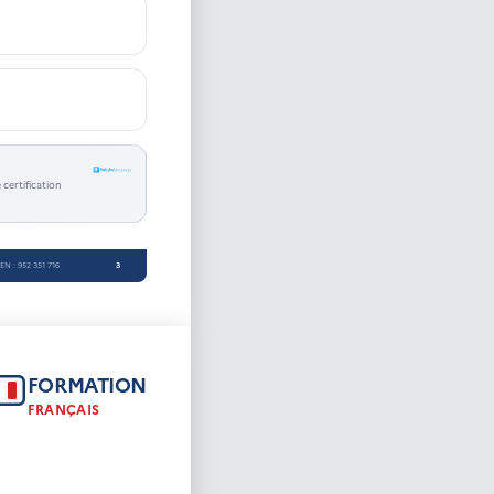
certification
REN : 952 351 716
3
FORMATION
FRANÇAIS