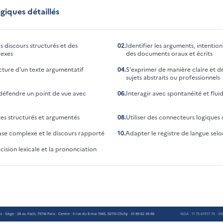
giques détaillés
discours structurés et des
02
.
Identifier les arguments, intentio
exes
des documents oraux et écrits
ucture d'un texte argumentatif
04
.
S'exprimer de manière claire et dé
sujets abstraits ou professionnels
défendre un point de vue avec
06
.
Interagir avec spontanéité et fluid
tes structurés et argumentés
08
.
Utiliser des connecteurs logiques
rase complexe et le discours rapporté
10
.
Adapter le registre de langue selon
cision lexicale et la prononciation
 Siège : 28 av. Foch, 75116 Paris · Centre : 5 rue du 8 mai 1945, 92110 Clichy · 01 89 62 39 88
NDA : 11 75 67517 75 · SI