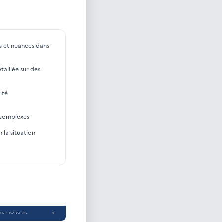
ns et nuances dans
taillée sur des
ité
 complexes
 la situation
REN : 952 351 716
2