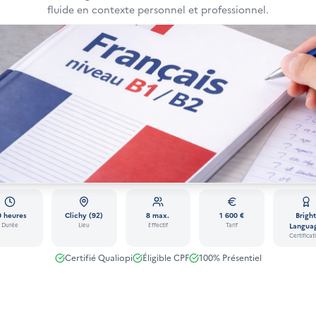
fluide en contexte personnel et professionnel.
0 heures
Clichy (92)
8 max.
1 600 €
Brigh
Durée
Lieu
Effectif
Tarif
Langua
Certificat
Certifié Qualiopi
Éligible CPF
100% Présentiel