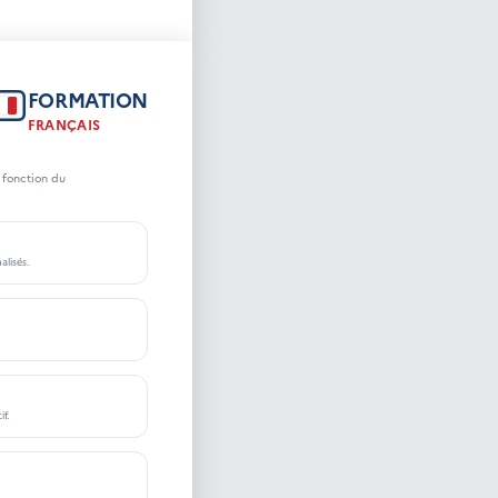
FORMATION
FRANÇAIS
 fonction du
lisés.
f.