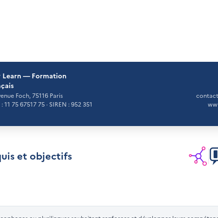
y Learn — Formation
çais
venue Foch, 75116 Paris
contact
 11 75 67517 75 · SIREN : 952 351
www
uis et objectifs