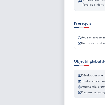
Adultes non fran
l'oral et à l'écr
Prérequis
Avoir un niveau i
Un test de positi
Objectif global d
Développer une maî
Tendre vers le ni
Autonomie, argum
Préparer le passa