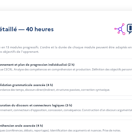
taillé — 40 heures
 en 13 modules progressifs. L'ordre et la durée de chaque module peuvent être adaptés en
es objectifs de l'apprenant.
nnement et plan de progression individualisé (2 h)
que CECRL. Analyse des compétences en compréhension et production. Définition des objectifs personna
idation grammaticale avancée (4 h)
dance des temps, discours direct/indirect, structures passives, correction syntaxique.
uration du discours et connecteurs logiques (3 h)
onnement, connecteurs d'opposition, concession, conséquence. Construction d'un discours argumentati
éhension orale avancée (4 h)
es (conférences, débats, reportages). Identification des arguments et nuances. Prise de notes.