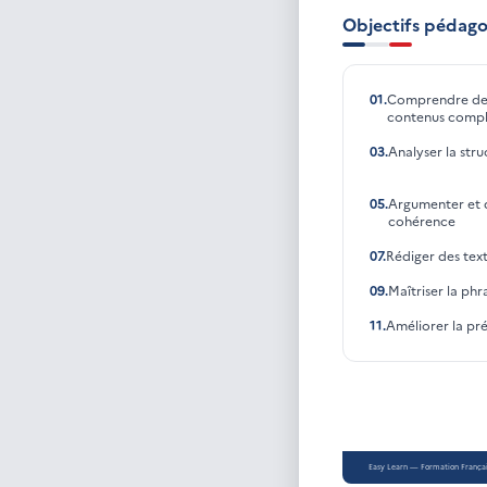
Objectifs pédago
01
.
Comprendre des 
contenus compl
03
.
Analyser la str
05
.
Argumenter et 
cohérence
07
.
Rédiger des tex
09
.
Maîtriser la ph
11
.
Améliorer la pré
Easy Learn — Formation Français ·