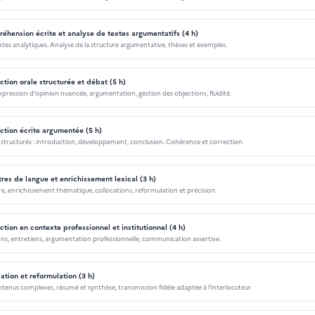
hension écrite et analyse de textes argumentatifs (4 h)
extes analytiques. Analyse de la structure argumentative, thèses et exemples.
tion orale structurée et débat (5 h)
xpression d'opinion nuancée, argumentation, gestion des objections, fluidité.
tion écrite argumentée (5 h)
 structurés : introduction, développement, conclusion. Cohérence et correction.
es de langue et enrichissement lexical (3 h)
e, enrichissement thématique, collocations, reformulation et précision.
tion en contexte professionnel et institutionnel (4 h)
ons, entretiens, argumentation professionnelle, communication assertive.
tion et reformulation (3 h)
enus complexes, résumé et synthèse, transmission fidèle adaptée à l'interlocuteur.