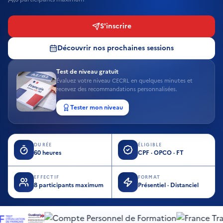
S'inscrire
Découvrir nos prochaines sessions
Test de niveau gratuit
Évaluez votre niveau CECRL en quelques minutes et
recevez des recommandations personnalisées.
Tester mon niveau
DURÉE
ÉLIGIBLE
60 heures
CPF · OPCO · FT
EFFECTIF
FORMAT
8 participants maximum
Présentiel · Distanciel