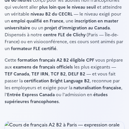
de 60 heures
conçu pour les adultes non francophones
qui veulent aller
plus loin que le niveau seuil
et atteindre
un véritable
niveau B2 du CECRL
— le niveau exigé pour
un
emploi qualifié en France
, une
inscription en master
universitaire
ou un
projet d'immigration au Canada
.
Dispensés à notre
centre FLE de Clichy
(Paris — Île-de-
France) ou en visioconférence, ces cours sont animés par
un
formateur FLE certifié
.
Cette
formation français A2 B2 éligible CPF
vous prépare
aux
examens de français officiels
les plus exigeants —
TEF Canada
,
TEF IRN
,
TCF B2
,
DELF B2
— et vous fait
passer la
certification Bright Language B2
, reconnue par
les employeurs et exigée pour la
naturalisation française
,
l'
Entrée Express Canada
ou l'admission en
études
supérieures francophones
.