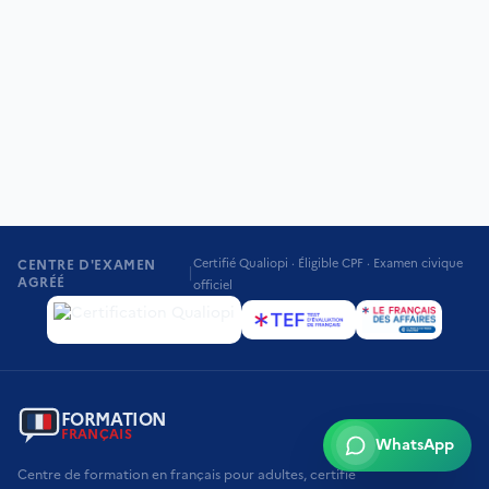
Certifié Qualiopi · Éligible CPF · Examen civique
CENTRE D'EXAMEN
|
AGRÉÉ
officiel
FORMATION
FRANÇAIS
WhatsApp
Centre de formation en français pour adultes, certifié