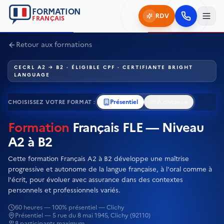
FORMATION
RDV
FRANÇAIS
Retour aux formations
CECRL A2 → B2
·
ÉLIGIBLE CPF
·
CERTIFIANTE BRIGHT
LANGUAGE
Présentiel
À distance
CHOISISSEZ VOTRE FORMAT :
Formation
Français FLE — Niveau
A2 à B2
Cette formation Français A2 à B2 développe une maîtrise
progressive et autonome de la langue française, à l'oral comme à
l'écrit, pour évoluer avec assurance dans des contextes
personnels et professionnels variés.
60 heures
—
100% présentiel — Clichy
Présentiel — 5 rue du 8 mai 1945, Clichy (92110)
8 participants maximum