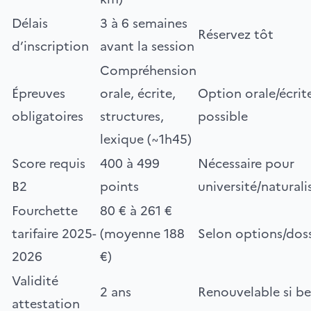
Délais
3 à 6 semaines
Réservez tôt
d’inscription
avant la session
Compréhension
Épreuves
orale, écrite,
Option orale/écrit
obligatoires
structures,
possible
lexique (~1h45)
Score requis
400 à 499
Nécessaire pour
B2
points
université/naturali
Fourchette
80 € à 261 €
tarifaire 2025-
(moyenne 188
Selon options/doss
2026
€)
Validité
2 ans
Renouvelable si be
attestation