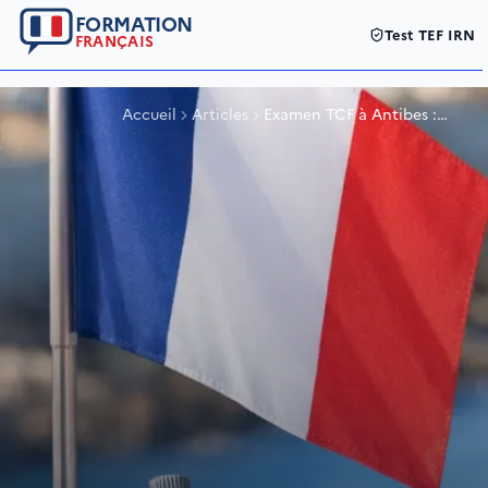
FORMATION
Test TEF IRN
FRANÇAIS
Accueil
Articles
Examen TCF à Antibes :
centres, tarifs et inscription
simplifiée